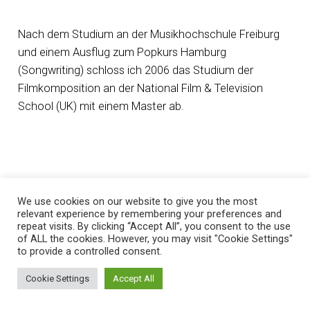
Nach dem Studium an der Musikhochschule Freiburg
und einem Ausflug zum Popkurs Hamburg
(Songwriting) schloss ich 2006 das Studium der
Filmkomposition an der National Film & Television
School (UK) mit einem Master ab.
2007 nahm ich am renommierten ASCAP Film Scoring
We use cookies on our website to give you the most
Workshop in Los Angeles teil.
relevant experience by remembering your preferences and
repeat visits. By clicking “Accept All”, you consent to the use
of ALL the cookies. However, you may visit "Cookie Settings"
to provide a controlled consent.
Cookie Settings
Accept All
Danach konnte ich in Deutschland und UK Musik für
Kinofilme und TV-Filme schreiben;
Ihr könnt euch