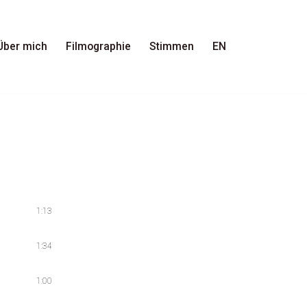
Über mich
Filmographie
Stimmen
EN
1:13
1:34
1:00